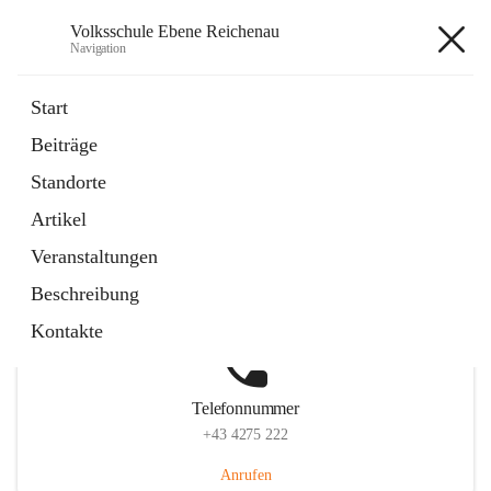
Volksschule Ebene Reichenau
Navigation
Volksschule Ebene Reichenau
Start
Beiträge
Standorte
Hauptadresse
Artikel
Ebene Reichenau 8, 9565 Reichenau, AUT
Veranstaltungen
Auf Karte ansehen
Beschreibung
Kontakte
Telefonnummer
+43 4275 222
Anrufen