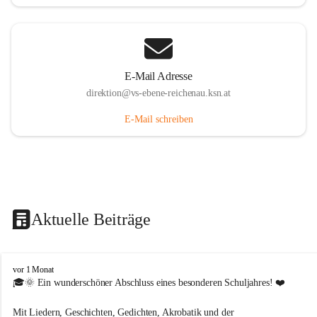
E-Mail Adresse
direktion@vs-ebene-reichenau.ksn.at
E-Mail schreiben
Aktuelle Beiträge
V
vor 1 Monat
o
🎓🌞 Ein wunderschöner Abschluss eines besonderen Schuljahres! ❤️
l
k
Mit Liedern, Geschichten, Gedichten, Akrobatik und der 