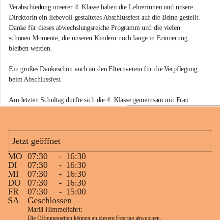
s
Verabschiedung unserer 4. Klasse haben die Lehrerinnen und unsere 
s
Direktorin ein liebevoll gestaltetes Abschlussfest auf die Beine gestellt. 
c
Danke für dieses abwechslungsreiche Programm und die vielen 
h
u
schönen Momente, die unseren Kindern noch lange in Erinnerung 
l
bleiben werden.
e
E
Ein großes Dankeschön auch an den Elternverein für die Verpflegung 
b
beim Abschlussfest.
e
n
e
Am letzten Schultag durfte sich die 4. Klasse gemeinsam mit Frau 
R
Bacher außerdem noch über ein gemütliches Abschlussfrühstück freuen.
e
i
🍦 Für einen besonders süßen Ferienstart sorgte Familie Huber mit 
c
Jetzt geöffnet
einem Eis für alle Kinder – vielen Dank für das großzügige Sponsoring 
h
des köstlichen Nockberge Bauernhofeises!
e
MO
07:30
-
16:30
n
+1
DI
07:30
-
16:30
a
☀️ Schöne Ferien
MI
07:30
-
16:30
u
DO
07:30
-
16:30
FR
07:30
-
15:00
SA
Geschlossen
Mariä Himmelfahrt:
Die Öffnungszeiten können an diesem Feiertag abweichen.