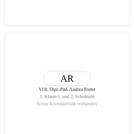
Verankerung im Dorfleben bei.
Die Volksschule Ebene Reichenau ist ein Ort, an dem 
Kinder in einer wertschätzenden und friedvollen 
Atmosphäre frei lernen, wachsen und sich entfalten können 
– eine Schule, die Herz, Gemeinschaft und Zukunft 
miteinander verbindet.
AR
VOL Dipl.-Päd. Andrea Rutter
1. Klasse/1. und 2. Schulstufe
Keine Kontaktdetails vorhanden