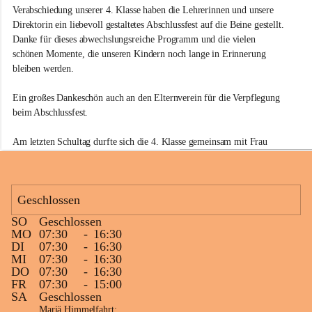
s
Verabschiedung unserer 4. Klasse haben die Lehrerinnen und unsere 
s
Direktorin ein liebevoll gestaltetes Abschlussfest auf die Beine gestellt. 
c
Danke für dieses abwechslungsreiche Programm und die vielen 
h
u
schönen Momente, die unseren Kindern noch lange in Erinnerung 
l
bleiben werden.
e
E
Ein großes Dankeschön auch an den Elternverein für die Verpflegung 
b
beim Abschlussfest.
e
n
e
Am letzten Schultag durfte sich die 4. Klasse gemeinsam mit Frau 
R
Bacher außerdem noch über ein gemütliches Abschlussfrühstück freuen.
e
i
🍦 Für einen besonders süßen Ferienstart sorgte Familie Huber mit 
c
Geschlossen
einem Eis für alle Kinder – vielen Dank für das großzügige Sponsoring 
h
des köstlichen Nockberge Bauernhofeises!
e
SO
Geschlossen
n
+1
MO
07:30
-
16:30
a
☀️ Schöne Ferien
DI
07:30
-
16:30
u
MI
07:30
-
16:30
DO
07:30
-
16:30
FR
07:30
-
15:00
SA
Geschlossen
Mariä Himmelfahrt: