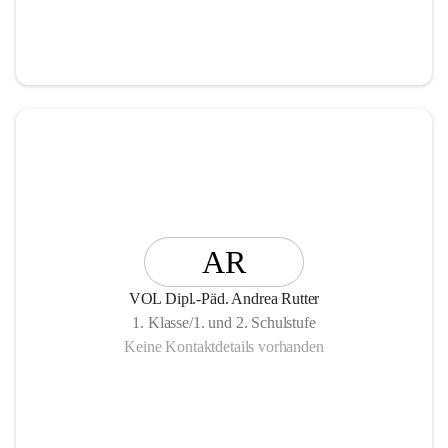
Verankerung im Dorfleben bei.
Die Volksschule Ebene Reichenau ist ein Ort, an dem 
Kinder in einer wertschätzenden und friedvollen 
Atmosphäre frei lernen, wachsen und sich entfalten können 
– eine Schule, die Herz, Gemeinschaft und Zukunft 
miteinander verbindet.
AR
VOL Dipl.-Päd. Andrea Rutter
1. Klasse/1. und 2. Schulstufe
Keine Kontaktdetails vorhanden