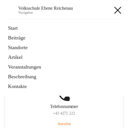
Volksschule Ebene Reichenau
Navigation
Volksschule Ebene Reichenau
Start
Beiträge
Standorte
Hauptadresse
Artikel
Ebene Reichenau 8, 9565 Reichenau, AUT
Veranstaltungen
Auf Karte ansehen
Beschreibung
Kontakte
Telefonnummer
+43 4275 222
Anrufen