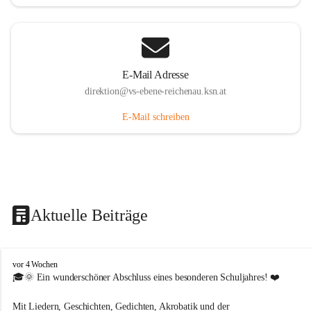
E-Mail Adresse
direktion@vs-ebene-reichenau.ksn.at
E-Mail schreiben
Aktuelle Beiträge
V
vor 4 Wochen
o
🎓🌞 Ein wunderschöner Abschluss eines besonderen Schuljahres! ❤️
l
k
Mit Liedern, Geschichten, Gedichten, Akrobatik und der 